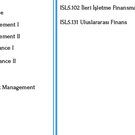
ISL5.102 İleri İşletme Finansm
ce
ISL5.131 Uluslararası Finans
ement I
ement II
ance I
ance II
ct Management