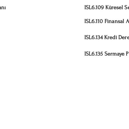
anı
ISL6.109 Küresel S
ISL6.110 Finansal 
ISL6.134 Kredi De
ISL6.135 Sermaye P