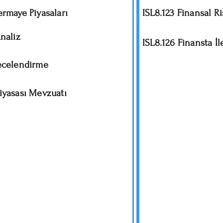
ermaye Piyasaları
ISL8.123 Finansal R
Analiz
ISL8.126 Finansta İl
recelendirme
iyasası Mevzuatı