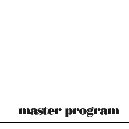
Şaban Çelik, PhD
Assoc. Prof. of Finance
h
Consulting
Lectures
Publication
master program