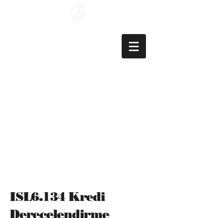
Şaban Çelik
, PhD
Assoc. Prof. of
Finance
ISL6.134 Kredi
Derecelendirme